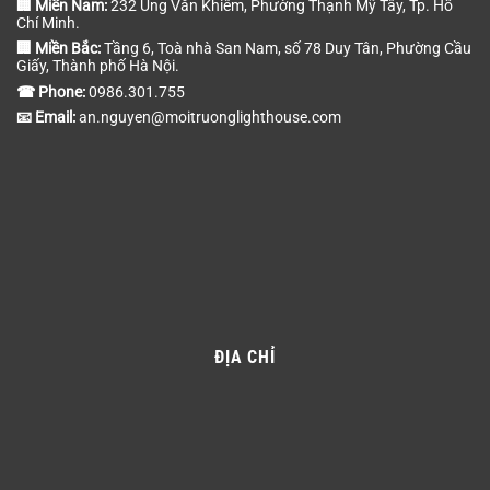
🏢 Miền Nam:
232 Ung Văn Khiêm, Phường Thạnh Mỹ Tây, Tp. Hồ
Chí Minh.
🏢 Miền Bắc:
Tầng 6, Toà nhà San Nam, số 78 Duy Tân, Phường Cầu
Giấy, Thành phố Hà Nội.
☎ Phone:
0986.301.755
📧 Email:
an.nguyen@moitruonglighthouse.com
ĐỊA CHỈ