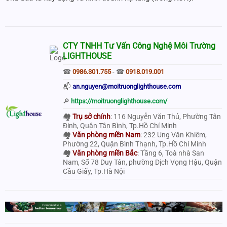
CTY TNHH Tư Vấn Công Nghệ Môi Trường
LIGHTHOUSE
☎
0986.301.755
- ☎
0918.019.001
📬
an.nguyen@moitruonglighthouse.com
🔎
https://moitruonglighthouse.com/
🏘
Trụ sở chính
: 116 Nguyễn Văn Thủ, Phường Tân
Định, Quận Tân Bình, Tp.Hồ Chí Minh
🏘
Văn phòng miền Nam
: 232 Ung Văn Khiêm,
Phường 22, Quận Bình Thạnh, Tp.Hồ Chí Minh
🏘
Văn phòng miền Bắc
: Tầng 6, Toà nhà San
Nam, Số 78 Duy Tân, phường Dịch Vọng Hậu, Quận
Cầu Giấy, Tp.Hà Nội