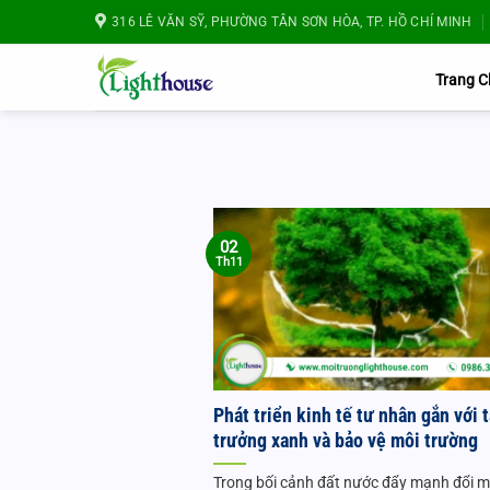
Bỏ
316 LÊ VĂN SỸ, PHƯỜNG TÂN SƠN HÒA, TP. HỒ CHÍ MINH
qua
nội
Trang 
dung
02
Th11
Phát triển kinh tế tư nhân gắn với 
trưởng xanh và bảo vệ môi trường
Trong bối cảnh đất nước đẩy mạnh đổi 