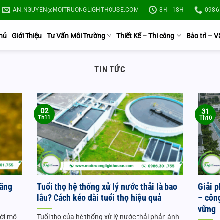
AN.NGUYEN@MOITRUONGLIGHTHOUSE.COM
8H - 18H
0986.
Chủ
Giới Thiệu
Tư Vấn Môi Trường
Thiết Kế – Thi công
Bảo trì – 
TIN TỨC
02
31
Th11
Th10
tăng
Tuổi thọ hệ thống xử lý nước thải là bao
Giải 
lâu? Cách kéo dài tuổi thọ hiệu quả
– côn
vững
mới mô
Tuổi thọ của hệ thống xử lý nước thải phản ánh