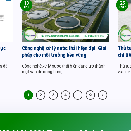
13
25
Th1
Th12
rực
Công nghệ xử lý nước thải hiện đại: Giải
Thủ t
pháp cho môi trường bền vững
chi ti
n đã
Công nghệ xử lý nước thải hiện đang trở thành
Thủ tụ
một vấn đề nóng bỏng...
vấn đề
1
2
3
4
…
9