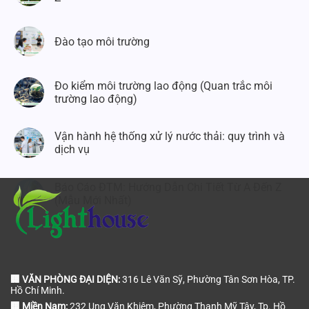
Đào tạo môi trường
Đo kiểm môi trường lao động (Quan trắc môi
trường lao động)
Vận hành hệ thống xử lý nước thải: quy trình và
dịch vụ
Báo Cáo ĐTM: Hướng Dẫn Chi Tiết Từ A Đến Z
(Mẫu Mới Nhất)
🏢 VĂN PHÒNG ĐẠI DIỆN:
316 Lê Văn Sỹ, Phường Tân Sơn Hòa, TP.
Hồ Chí Minh.
🏢 Miền Nam:
232 Ung Văn Khiêm, Phường Thạnh Mỹ Tây, Tp. Hồ