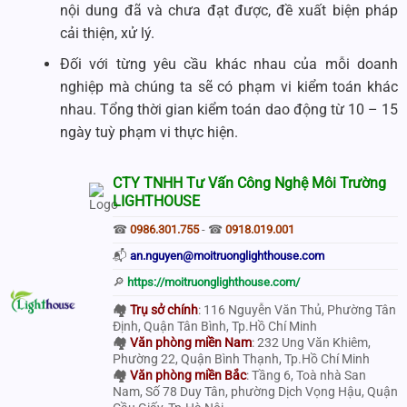
nội dung đã và chưa đạt được, đề xuất biện pháp
cải thiện, xử lý.
Đối với từng yêu cầu khác nhau của mỗi doanh
nghiệp mà chúng ta sẽ có phạm vi kiểm toán khác
nhau. Tổng thời gian kiểm toán dao động từ 10 – 15
ngày tuỳ phạm vi thực hiện.
CTY TNHH Tư Vấn Công Nghệ Môi Trường
LIGHTHOUSE
☎
0986.301.755
- ☎
0918.019.001
📬
an.nguyen@moitruonglighthouse.com
🔎
https://moitruonglighthouse.com/
🏘
Trụ sở chính
: 116 Nguyễn Văn Thủ, Phường Tân
Định, Quận Tân Bình, Tp.Hồ Chí Minh
🏘
Văn phòng miền Nam
: 232 Ung Văn Khiêm,
Phường 22, Quận Bình Thạnh, Tp.Hồ Chí Minh
🏘
Văn phòng miền Bắc
: Tầng 6, Toà nhà San
Nam, Số 78 Duy Tân, phường Dịch Vọng Hậu, Quận