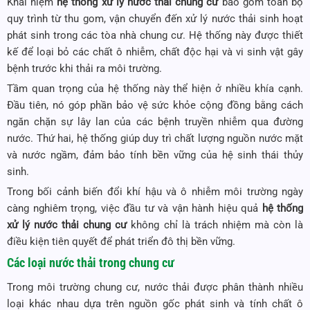
Khái niệm
hệ thống xử lý nước thải chung cư
bao gồm toàn bộ
quy trình từ thu gom, vận chuyển đến xử lý nước thải sinh hoạt
phát sinh trong các tòa nhà chung cư. Hệ thống này được thiết
kế để loại bỏ các chất ô nhiễm, chất độc hại và vi sinh vật gây
bệnh trước khi thải ra môi trường.
Tầm quan trọng của hệ thống này thể hiện ở nhiều khía cạnh.
Đầu tiên, nó góp phần bảo vệ sức khỏe cộng đồng bằng cách
ngăn chặn sự lây lan của các bệnh truyền nhiễm qua đường
nước. Thứ hai, hệ thống giúp duy trì chất lượng nguồn nước mặt
và nước ngầm, đảm bảo tính bền vững của hệ sinh thái thủy
sinh.
Trong bối cảnh biến đổi khí hậu và ô nhiễm môi trường ngày
càng nghiêm trọng, việc đầu tư và vận hành hiệu quả
hệ thống
xử lý nước thải chung cư
không chỉ là trách nhiệm mà còn là
điều kiện tiên quyết để phát triển đô thị bền vững.
Các loại nước thải trong chung cư
Trong môi trường chung cư, nước thải được phân thành nhiều
loại khác nhau dựa trên nguồn gốc phát sinh và tính chất ô