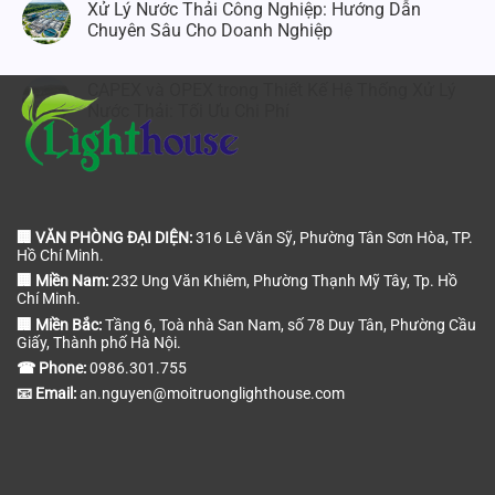
Xử Lý Nước Thải Công Nghiệp: Hướng Dẫn
Chuyên Sâu Cho Doanh Nghiệp
CAPEX và OPEX trong Thiết Kế Hệ Thống Xử Lý
Nước Thải: Tối Ưu Chi Phí
🏢 VĂN PHÒNG ĐẠI DIỆN:
316 Lê Văn Sỹ, Phường Tân Sơn Hòa, TP.
Hồ Chí Minh.
🏢 Miền Nam:
232 Ung Văn Khiêm, Phường Thạnh Mỹ Tây, Tp. Hồ
Chí Minh.
🏢 Miền Bắc:
Tầng 6, Toà nhà San Nam, số 78 Duy Tân, Phường Cầu
Giấy, Thành phố Hà Nội.
☎ Phone:
0986.301.755
📧 Email:
an.nguyen@moitruonglighthouse.com