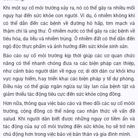
Khi một sự cố môi trường xảy ra, nó có thể gây ra nhiều mối
nguy hại đến sức khỏe con người. Ví dụ, ô nhiễm không khí
có thể dẫn đến các bệnh về đường hô hấp, tim mạch và
thậm chí là ung thư. Ô nhiễm nước có thể gây ra các bệnh về
tiêu hóa, da liễu và nhiễm trùng. Ô nhiễm đất có thể dẫn đến
ngộ độc thực phẩm và ảnh hưởng đến sức khỏe sinh sản.
Báo cáo sự cố môi trường kịp thời giúp các cơ quan chức
năng có thể nhanh chóng đưa ra các biện pháp can thiệp,
như cảnh báo người dân về nguy cơ, di dời dân cư khỏi khu
vực nguy hiểm, hay triển khai các biện pháp y tế dự phòng.
Điều này có thể giúp ngăn ngừa sự lây lan của bệnh tật và
giảm thiểu tác động tiêu cực đến sức khỏe cộng đồng.
Hơn nữa, thông qua việc báo cáo và theo dõi các sự cố môôi
trường, cộng đồng có thể nâng cao nhận thức về vấn đề
salud. Khi người dân biết được những nguy cơ tiềm ẩn và
tác động của sự cố môi trường đến sức khỏe, họ sẽ trở nên
chủ động hơn trong việc bảo vệ bản thân và gia đình mình.