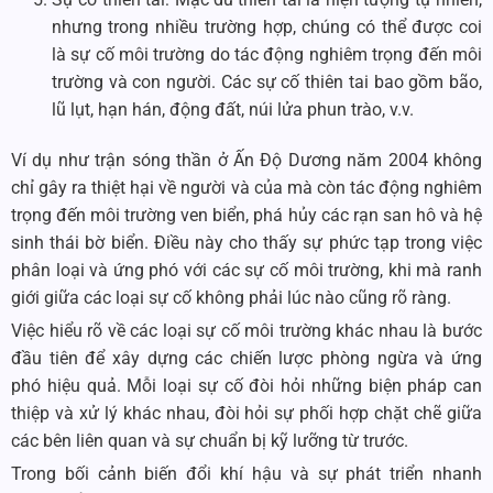
nhưng trong nhiều trường hợp, chúng có thể được coi
là sự cố môi trường do tác động nghiêm trọng đến môi
trường và con người. Các sự cố thiên tai bao gồm bão,
lũ lụt, hạn hán, động đất, núi lửa phun trào, v.v.
Ví dụ như trận sóng thần ở Ấn Độ Dương năm 2004 không
chỉ gây ra thiệt hại về người và của mà còn tác động nghiêm
trọng đến môi trường ven biển, phá hủy các rạn san hô và hệ
sinh thái bờ biển. Điều này cho thấy sự phức tạp trong việc
phân loại và ứng phó với các sự cố môi trường, khi mà ranh
giới giữa các loại sự cố không phải lúc nào cũng rõ ràng.
Việc hiểu rõ về các loại sự cố môi trường khác nhau là bước
đầu tiên để xây dựng các chiến lược phòng ngừa và ứng
phó hiệu quả. Mỗi loại sự cố đòi hỏi những biện pháp can
thiệp và xử lý khác nhau, đòi hỏi sự phối hợp chặt chẽ giữa
các bên liên quan và sự chuẩn bị kỹ lưỡng từ trước.
Trong bối cảnh biến đổi khí hậu và sự phát triển nhanh