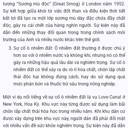
tượng “Sương mù độc” (Great Smog) ở London năm 1952.
Sự kết hợp giữa khói từ việc đốt than và điều kiện thời tiết
bất lợi đã tạo ra một lớp sương mù dày đặc chứa đầy chất
độc, gây ra cái chết của hàng nghìn người. Sự kiện này đã
dẫn đến những thay đổi quan trọng trong chính sách môi
trường của Anh và nhiều nước khác trên thế giới.
Sự cố ô nhiễm đất: Ô nhiễm đất thường ít được chú ý
hơn so với ô nhiễm nước và không khí, nhưng nó có thể
gây ra những hậu quả lâu dài và nghiêm trọng. Sự cố ô
nhiễm đất có thể xảy ra do rò rỉ hóa chất, chôn lấp chất
thải độc hại không đúng cách, hay do sử dụng quá
mức phân bón và thuốc trừ sâu trong nông nghiệp.
Một ví dụ nổi tiếng về sự cố ô nhiễm đất là vụ Love Canal ở
New York, Hoa Kỳ. Khu vực này từng được sử dụng làm bãi
chôn lấp chất thải hóa học trong nhiều năm. Khi khu dân cư
được xây dựng trên khu vực này, người dân đã phải đối mặt
với nhiều vấn đề sức khỏe nghiêm trọng. Sự kiện này đã dẫn