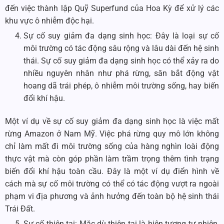
đến việc thành lập Quỹ Superfund của Hoa Kỳ để xử lý các
khu vực ô nhiễm độc hại.
Sự cố suy giảm đa dạng sinh học: Đây là loại sự cố
môi trường có tác động sâu rộng và lâu dài đến hệ sinh
thái. Sự cố suy giảm đa dạng sinh học có thể xảy ra do
nhiều nguyên nhân như phá rừng, săn bắt động vật
hoang dã trái phép, ô nhiễm môi trường sống, hay biến
đổi khí hậu.
Một ví dụ về sự cố suy giảm đa dạng sinh học là việc mất
rừng Amazon ở Nam Mỹ. Việc phá rừng quy mô lớn không
chỉ làm mất đi môi trường sống của hàng nghìn loài động
thực vật mà còn góp phần làm trầm trọng thêm tình trạng
biến đổi khí hậu toàn cầu. Đây là một ví dụ điển hình về
cách mà sự cố môi trường có thể có tác động vượt ra ngoài
phạm vi địa phương và ảnh hưởng đến toàn bộ hệ sinh thái
Trái Đất.
Sự cố thiên tai: Mặc dù thiên tai là hiện tượng tự nhiên,