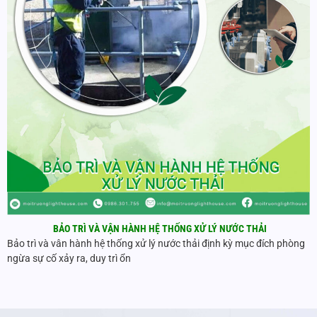
BẢO TRÌ VÀ VẬN HÀNH HỆ THỐNG XỬ LÝ NƯỚC THẢI
Bảo trì và vân hành hệ thống xử lý nước thải định kỳ mục đích phòng
ngừa sự cố xảy ra, duy trì ổn