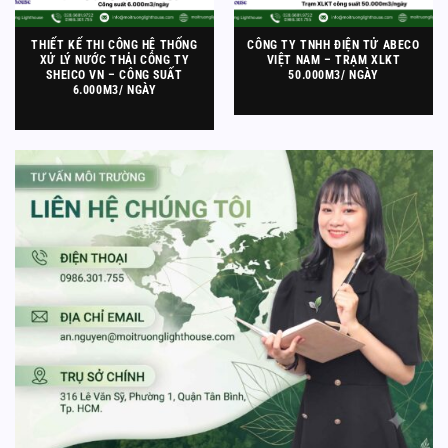
THIẾT KẾ THI CÔNG HỆ THỐNG
CÔNG TY TNHH ĐIỆN TỬ ABECO
XỬ LÝ NƯỚC THẢI CÔNG TY
VIỆT NAM – TRẠM XLKT
SHEICO VN – CÔNG SUẤT
50.000M3/ NGÀY
6.000M3/ NGÀY