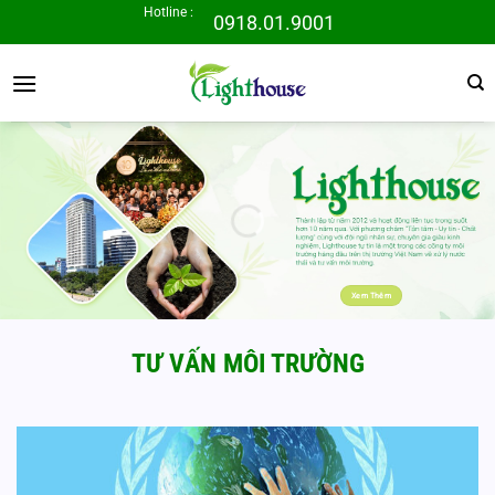
Bỏ
Hotline :
0918.01.9001
qua
nội
dung
Xem Thêm
TƯ VẤN MÔI TRƯỜNG