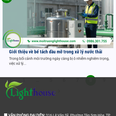
Giới thiệu về bể tách dầu mỡ trong xử lý nước thải
Trong bối cảnh môi trường ngày càng bị ô nhiễm nghiêm trọng,
việc xử lý...
1
…
5
6
7
8
9
🏢 VĂN PHÒNG ĐẠI DIỆN:
316 Lê Văn Sỹ, Phường Tân Sơn Hòa, TP.