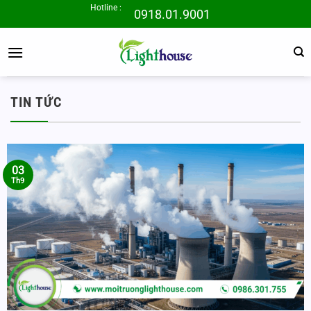
Bỏ
Hotline :
0918.01.9001
qua
nội
dung
TIN TỨC
03
Th9