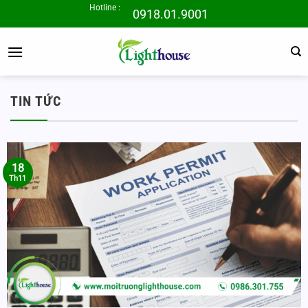
Bỏ
Hotline :
0918.01.9001
qua
nội
dung
TIN TỨC
18
Th11