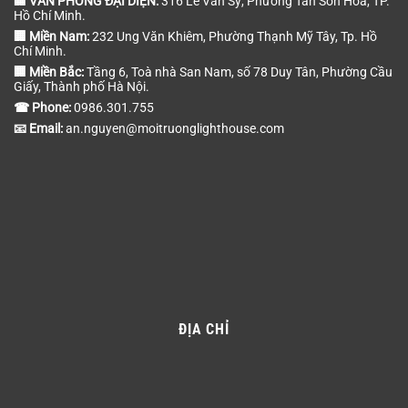
🏢 VĂN PHÒNG ĐẠI DIỆN:
316 Lê Văn Sỹ, Phường Tân Sơn Hòa, TP.
Hồ Chí Minh.
🏢 Miền Nam:
232 Ung Văn Khiêm, Phường Thạnh Mỹ Tây, Tp. Hồ
Chí Minh.
🏢 Miền Bắc:
Tầng 6, Toà nhà San Nam, số 78 Duy Tân, Phường Cầu
Giấy, Thành phố Hà Nội.
☎ Phone:
0986.301.755
📧 Email:
an.nguyen@moitruonglighthouse.com
ĐỊA CHỈ