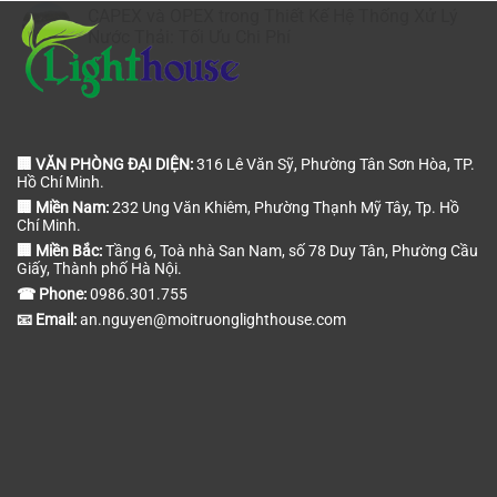
CAPEX và OPEX trong Thiết Kế Hệ Thống Xử Lý
Nước Thải: Tối Ưu Chi Phí
🏢 VĂN PHÒNG ĐẠI DIỆN:
316 Lê Văn Sỹ, Phường Tân Sơn Hòa, TP.
Hồ Chí Minh.
🏢 Miền Nam:
232 Ung Văn Khiêm, Phường Thạnh Mỹ Tây, Tp. Hồ
Chí Minh.
🏢 Miền Bắc:
Tầng 6, Toà nhà San Nam, số 78 Duy Tân, Phường Cầu
Giấy, Thành phố Hà Nội.
☎ Phone:
0986.301.755
📧 Email:
an.nguyen@moitruonglighthouse.com