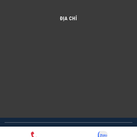
ĐỊA CHỈ
Copyright 2026 © CÔNG TY TNHH TƯ VẤN CÔNG NGHỆ MÔI
TRƯỜNG LIGHTHOUSE. All Rights Reserved.