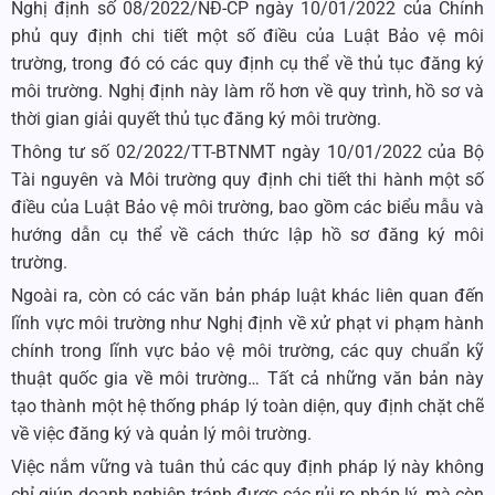
Nghị định số 08/2022/NĐ-CP ngày 10/01/2022 của Chính
phủ quy định chi tiết một số điều của Luật Bảo vệ môi
trường, trong đó có các quy định cụ thể về thủ tục đăng ký
môi trường. Nghị định này làm rõ hơn về quy trình, hồ sơ và
thời gian giải quyết thủ tục đăng ký môi trường.
Thông tư số 02/2022/TT-BTNMT ngày 10/01/2022 của Bộ
Tài nguyên và Môi trường quy định chi tiết thi hành một số
điều của Luật Bảo vệ môi trường, bao gồm các biểu mẫu và
hướng dẫn cụ thể về cách thức lập hồ sơ đăng ký môi
trường.
Ngoài ra, còn có các văn bản pháp luật khác liên quan đến
lĩnh vực môi trường như Nghị định về xử phạt vi phạm hành
chính trong lĩnh vực bảo vệ môi trường, các quy chuẩn kỹ
thuật quốc gia về môi trường… Tất cả những văn bản này
tạo thành một hệ thống pháp lý toàn diện, quy định chặt chẽ
về việc đăng ký và quản lý môi trường.
Việc nắm vững và tuân thủ các quy định pháp lý này không
chỉ giúp doanh nghiệp tránh được các rủi ro pháp lý, mà còn