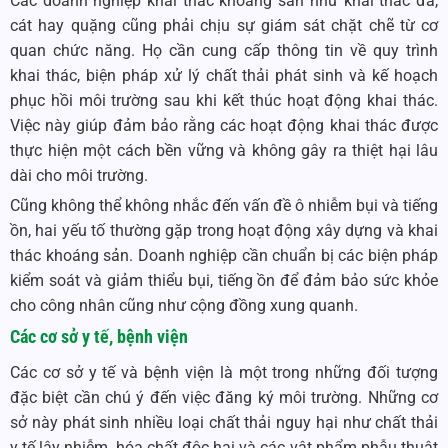
Các doanh nghiệp khai thác khoáng sản như khai thác đá,
cát hay quặng cũng phải chịu sự giám sát chặt chẽ từ cơ
quan chức năng. Họ cần cung cấp thông tin về quy trình
khai thác, biện pháp xử lý chất thải phát sinh và kế hoạch
phục hồi môi trường sau khi kết thúc hoạt động khai thác.
Việc này giúp đảm bảo rằng các hoạt động khai thác được
thực hiện một cách bền vững và không gây ra thiệt hại lâu
dài cho môi trường.
Cũng không thể không nhắc đến vấn đề ô nhiễm bụi và tiếng
ồn, hai yếu tố thường gặp trong hoạt động xây dựng và khai
thác khoáng sản. Doanh nghiệp cần chuẩn bị các biện pháp
kiểm soát và giảm thiểu bụi, tiếng ồn để đảm bảo sức khỏe
cho công nhân cũng như cộng đồng xung quanh.
Các cơ sở y tế, bệnh viện
Các cơ sở y tế và bệnh viện là một trong những đối tượng
đặc biệt cần chú ý đến việc đăng ký môi trường. Những cơ
sở này phát sinh nhiều loại chất thải nguy hại như chất thải
y tế lây nhiễm, hóa chất độc hại và các vật phẩm phẫu thuật