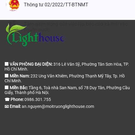
Thông tư 02/2022/TT-BTNMT
Tầm quan trọng của việc lập báo cáo xả thải vào
nguồn nước
🏢 VĂN PHÒNG ĐẠI DIỆN:
316 Lê Văn Sỹ, Phường Tân Sơn Hòa, TP.
Hồ Chí Minh.
🏢 Miền Nam:
232 Ung Văn Khiêm, Phường Thạnh Mỹ Tây, Tp. Hồ
Chí Minh.
🏢 Miền Bắc:
Tầng 6, Toà nhà San Nam, số 78 Duy Tân, Phường Cầu
Giấy, Thành phố Hà Nội.
☎ Phone:
0986.301.755
📧 Email:
an.nguyen@moitruonglighthouse.com