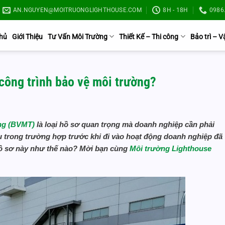
AN.NGUYEN@MOITRUONGLIGHTHOUSE.COM
8H - 18H
0986.
Chủ
Giới Thiệu
Tư Vấn Môi Trường
Thiết Kế – Thi công
Bảo trì – 
công trình bảo vệ môi trường?
ờng (BVMT)
là loại hồ sơ quan trọng mà doanh nghiệp cần phải
ếu trong trường hợp trước khi đi vào hoạt động doanh nghiệp đã
 hồ sơ này như thế nào? Mời bạn cùng
Môi trường Lighthouse