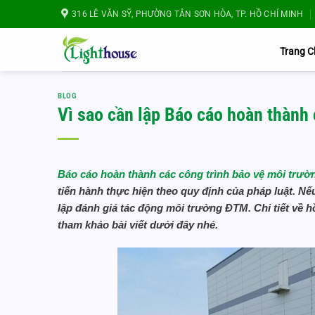
Bỏ
316 LÊ VĂN SỸ, PHƯỜNG TÂN SƠN HÒA, TP. HỒ CHÍ MINH
qua
nội
Trang 
dung
BLOG
Vì sao cần lập Báo cáo hoàn thành 
Báo cáo hoàn thành các công trình bảo vệ môi trư
tiến hành thực hiện theo quy định của pháp luật. N
lập đánh giá tác động môi trường ĐTM. Chi tiết về
tham khảo bài viết dưới đây nhé.