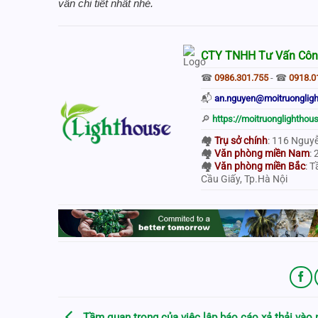
vấn chi tiết nhất nhé.
CTY TNHH Tư Vấn Côn
☎
0986.301.755
- ☎
0918.0
📬
an.nguyen@moitruonglig
🔎
https://moitruonglighthou
🏘
Trụ sở chính
: 116 Nguy
🏘
Văn phòng miền Nam
:
🏘
Văn phòng miền Bắc
: 
Cầu Giấy, Tp.Hà Nội
Tầm quan trọng của việc lập báo cáo xả thải vào