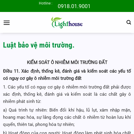
Bỏ
Hotline :
0918.01.9001
qua
nội
dung
Luật bảo vệ môi trường.
KIỂM SOÁT Ô NHIỄM MÔI TRƯỜNG ĐẤT
Điều 11. Xác định, thống kê, đánh giá và kiểm soát các yếu tố
có nguy cơ gây ô nhiễm môi trường đất
1. Các yếu tố có nguy cơ gây ô nhiễm môi trường đất phải được
xác định, thống kê, đánh giá và kiểm soát là các chất gây ô
nhiễm phát sinh từ:
a) Quá trình tự nhiên: Biến đổi khí hậu, lũ lụt, xâm nhập mặn,
hoang mạc hóa, sự lắng đọng các chất ô nhiễm từ hoàn lưu khí
quyển, thiên tai, phong hóa tự nhiên;
b) Hoạt động của con người: Hoạt động làm phát sinh hóa chất