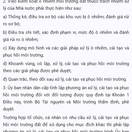
2. Việc kiểm soát ô nhiễm môi trường đất thuộc trách nhiệm xử
lý của Nhà nước phải thực hiện như sau:
a) Thống kê, điều tra sơ bộ các khu vực bị ô nhiễm; đánh giá rủi
ro sơ bộ;
b) Điều tra chi tiết, xác định phạm vi, mức độ ô nhiễm và đánh
giá rủi ro ô nhiễm;
c) Xây dựng mô hình và các giải pháp xử lý ô nhiễm, cải tạo và
phục hồi môi trường;
d) Khoanh vùng, cô lập, xử lý, cải tạo và phục hồi môi trường
theo các giải pháp được phê duyệt;
đ) Quan trắc, theo dõi sau xử lý, cải tạo và phục hồi môi trường.
3. Ủy ban
nhân dân cấp tỉnh lập phương án xử lý, cải tạo và phục
hồi môi trường đối với đối tượng được quy định tại Khoản 1
Điều này, trình Bộ Tài nguyên và Môi trường thẩm định, phê
duyệt.
Trường hợp tổ chức, cá nhân có nhu cầu xử lý, cải tạo và phục
hồi môi trường đất để sử dụng cho mục đích khác thì phải lập
phương án xử lý, cải tạo và phục hồi môi trường trình Ủy ban