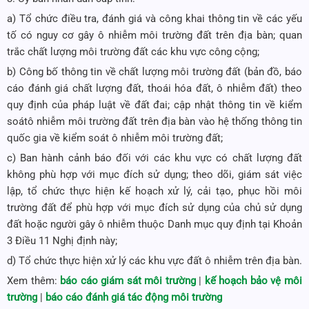
a) Tổ chức điều tra, đánh giá và công khai thông tin về các yếu
tố có nguy cơ gây ô nhiễm môi trường đất trên địa bàn; quan
trắc chất lượng môi trường đất các khu vực công cộng;
b) Công bố thông tin về chất lượng môi trường đất (bản đồ, báo
cáo đánh giá chất lượng đất, thoái hóa đất, ô nhiễm đất) theo
quy định của pháp luật về đất đai; cập nhật thông tin về kiểm
soátô nhiễm môi trường đất trên địa bàn vào hệ thống thông tin
quốc gia về kiểm soát ô nhiễm môi trường đất;
c) Ban hành cảnh báo đối với các khu vực có chất lượng đất
không phù hợp với mục đích sử dụng; theo dõi, giám sát việc
lập, tổ chức thực hiện kế hoạch xử lý, cải tạo, phục hồi môi
trường đất để phù hợp với mục đích sử dụng của chủ sử dụng
đất hoặc người gây ô nhiễm thuộc Danh mục quy định tại Khoản
3 Điều 11 Nghị định này;
d) Tổ chức thực hiện xử lý các khu vực đất ô nhiễm trên địa bàn.
Xem thêm:
báo cáo giám sát môi trường
|
kế hoạch bảo vệ môi
trường
|
báo cáo đánh giá tác động môi trường