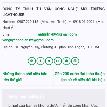
CÔNG TY TNHH TƯ VẤN CÔNG NGHỆ MÔI TRƯỜNG
LIGHTHOUSE
Hotline: 0987.229.115 (Mrs. An Trinh) – 0918.01.9001 (Mrs.
Hoài Ân)
Email:
antrinh1404@gmail.com
–
vonguyenhoaian.mt@gmail.com
Địa chỉ: 1D Nguyễn Duy, Phường 3, Quận Bình Thạnh, TP.HCM
Những thành phố siêu bẩn
Gần 200 nước đạt thỏa thuận
trên thế giới
lịch sử về biến đổi khí hậu
Để lại một bình luận
Email của bạn sẽ không được hiển thị công khai.
Các