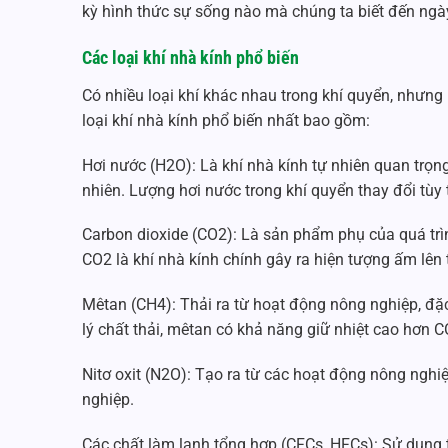
kỳ hình thức sự sống nào mà chúng ta biết đến ngà
Các loại khí nhà kính phổ biến
Có nhiều loại khí khác nhau trong khí quyển, nhưng
loại khí nhà kính phổ biến nhất bao gồm:
Hơi nước (H2O): Là khí nhà kính tự nhiên quan trọn
nhiên. Lượng hơi nước trong khí quyển thay đổi tùy
Carbon dioxide (CO2): Là sản phẩm phụ của quá trình
CO2 là khí nhà kính chính gây ra hiện tượng ấm lên 
Mêtan (CH4): Thải ra từ hoạt động nông nghiệp, đặc 
lý chất thải, mêtan có khả năng giữ nhiệt cao hơn C
Nitơ oxit (N2O): Tạo ra từ các hoạt động nông nghi
nghiệp.
Các chất làm lạnh tổng hợp (CFCs, HFCs): Sử dụng t