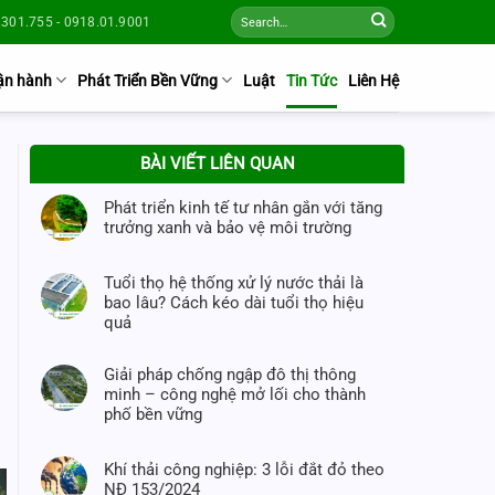
301.755 - 0918.01.9001
Vận hành
Phát Triển Bền Vững
Luật
Tin Tức
Liên Hệ
BÀI VIẾT LIÊN QUAN
Phát triển kinh tế tư nhân gắn với tăng
trưởng xanh và bảo vệ môi trường
Tuổi thọ hệ thống xử lý nước thải là
bao lâu? Cách kéo dài tuổi thọ hiệu
quả
Giải pháp chống ngập đô thị thông
minh – công nghệ mở lối cho thành
phố bền vững
Khí thải công nghiệp: 3 lỗi đắt đỏ theo
NĐ 153/2024