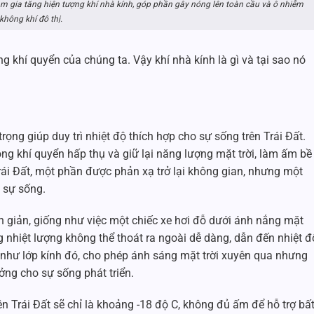
àm gia tăng hiện tượng khí nhà kính, góp phần gây nóng lên toàn cầu và ô nhiễm
không khí đô thị.
ng khí quyển của chúng ta. Vậy khí nhà kính là gì và tại sao nó
ọng giúp duy trì nhiệt độ thích hợp cho sự sống trên Trái Đất.
rong khí quyển hấp thụ và giữ lại năng lượng mặt trời, làm ấm bề
rái Đất, một phần được phản xạ trở lại không gian, nhưng một
o sự sống.
 giản, giống như việc một chiếc xe hơi đỗ dưới ánh nắng mặt
ng nhiệt lượng không thể thoát ra ngoài dễ dàng, dẫn đến nhiệt đ
rò như lớp kính đó, cho phép ánh sáng mặt trời xuyên qua nhưng
ưởng cho sự sống phát triển.
ên Trái Đất sẽ chỉ là khoảng -18 độ C, không đủ ấm để hỗ trợ bấ