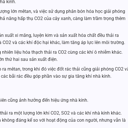
hà kính.
lượng lớn mêtan, và việc sử dụng phân bón hóa học giải phóng
khả năng hấp thụ CO2 của cây xanh, càng làm trầm trọng thêm
 xuất xi măng, luyện kim và sản xuất hóa chất đều thải ra
là CO2 và các khí độc hại khác, làm tăng áp lực lên môi trường.
nhiên liệu hóa thạch thải ra CO2 cùng các khí ô nhiễm khác.
ớn thứ hai sau sản xuất điện.
 ra mêtan, trong khi đó việc đốt rác thải cũng giải phóng CO2 v
i các bãi rác đều góp phần vào sự gia tăng khí nhà kính.
hiên cũng ảnh hưởng đến hiệu ứng nhà kính.
thải ra một lượng lớn khí CO2, SO2 và các khí nhà kính khác.
à không đáng kể so với hoạt động của con người, nhưng vẫn là