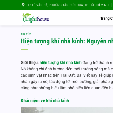
Bỏ
316 LÊ VĂN SỸ, PHƯỜNG TÂN SƠN HÒA, TP. HỒ CHÍ MINH
qua
nội
Trang 
dung
TIN TỨC
Hiện tượng khí nhà kính: Nguyên nh
Giới thiệu:
hiện tượng khí nhà kính
đang trở thành mộ
Nó không chỉ ảnh hưởng đến môi trường sống mà cò
các sinh vật khác trên Trái Đất. Bài viết này sẽ giú
nhân gây ra nó, tác động tới môi trường, giải pháp g
cũng như những hiểu lầm phổ biến liên quan đến hi
Khái niệm về khí nhà kính