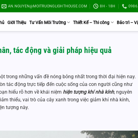
AN.NGUYEN@MOITRUONGLIGHTHOUSE.COM
8H - 18H
0986.
Chủ
Giới Thiệu
Tư Vấn Môi Trường
Thiết Kế – Thi công
Bảo trì – 
ân, tác động và giải pháp hiệu quả
t trong những vấn đề nóng bỏng nhất trong thời đại hiện nay.
n tác động trực tiếp đến cuộc sống của con người cũng như
p bạn hiểu rõ hơn về khái niệm
hiện tượng khí nhà kính
, nguyên
iảm thiểu, vai trò của cây xanh trong việc giảm khí nhà kính,
ện tượng này.