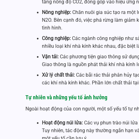
tăng nồng độ CO2, đóng góp vào hiệu ứng n
Nông nghiệp:
Chăn nuôi gia súc tạo ra một 
N2O. Bên cạnh đó, việc phá rừng làm giảm 
tình hình.
Công nghiệp:
Các ngành công nghiệp như sản
nhiều loại khí nhà kính khác nhau, đặc biệt 
Vận tải:
Các phương tiện giao thông sử dụng 
Giao thông là nguồn phát thải khí nhà kính l
Xử lý chất thải:
Các bãi rác thải phân hủy tạo
các khí nhà kính khác. Phần lớn chất thải tạ
Tự nhiên và những yếu tố ảnh hưởng
Ngoài hoạt động của con người, một số yếu tố tự n
Hoạt động núi lửa:
Các vụ phun trào núi lửa 
Tuy nhiên, tác động này thường ngắn hạn v
một yếu tố cần lưu ý.