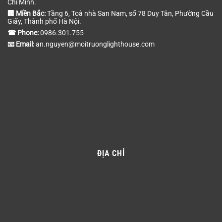
Chí Minh.
🏢 Miền Bắc:
Tầng 6, Toà nhà San Nam, số 78 Duy Tân, Phường Cầu
Giấy, Thành phố Hà Nội.
☎ Phone:
0986.301.755
📧 Email:
an.nguyen@moitruonglighthouse.com
ĐỊA CHỈ