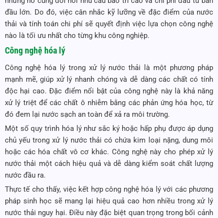
nhưng nó cũng đòi hỏi nhu cầu bảo trì cao và chi phí đầu tư ban
đầu lớn. Do đó, việc cân nhắc kỹ lưỡng về đặc điểm của nước
thải và tính toán chi phí sẽ quyết định việc lựa chọn công nghệ
nào là tối ưu nhất cho từng khu công nghiệp.
Công nghệ hóa lý
Công nghệ hóa lý trong xử lý nước thải là một phương pháp
mạnh mẽ, giúp xử lý nhanh chóng và dễ dàng các chất có tính
độc hại cao. Đặc điểm nổi bật của công nghệ này là khả năng
xử lý triệt để các chất ô nhiễm bằng các phản ứng hóa học, từ
đó đem lại nước sạch an toàn để xả ra môi trường.
Một số quy trình hóa lý như sắc ký hoặc hấp phụ được áp dụng
chủ yếu trong xử lý nước thải có chứa kim loại nặng, dung môi
hoặc các hóa chất vô cơ khác. Công nghệ này cho phép xử lý
nước thải một cách hiệu quả và dễ dàng kiểm soát chất lượng
nước đầu ra.
Thực tế cho thấy, việc kết hợp công nghệ hóa lý với các phương
pháp sinh học sẽ mang lại hiệu quả cao hơn nhiều trong xử lý
nước thải nguy hại. Điều này đặc biệt quan trọng trong bối cảnh