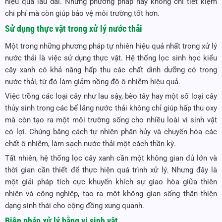
hiệu quả lâu dài. Những phương pháp này không chỉ tiết kiệm
chi phí mà còn giúp bảo vệ môi trường tốt hơn.
Sử dụng thực vật trong xử lý nước thải
Một trong những phương pháp tự nhiên hiệu quả nhất trong xử lý
nước thải là việc sử dụng thực vật. Hệ thống lọc sinh học kiểu
cây xanh có khả năng hấp thu các chất dinh dưỡng có trong
nước thải, từ đó làm giảm nồng độ ô nhiễm hiệu quả.
Việc trồng các loại cây như lau sậy, bèo tây hay một số loại cây
thủy sinh trong các bể lắng nước thải không chỉ giúp hấp thu oxy
mà còn tạo ra một môi trường sống cho nhiều loài vi sinh vật
có lợi. Chúng bằng cách tự nhiên phân hủy và chuyển hóa các
chất ô nhiễm, làm sạch nước thải một cách thần kỳ.
Tất nhiên, hệ thống lọc cây xanh cần một không gian đủ lớn và
thời gian cần thiết để thực hiện quá trình xử lý. Nhưng đây là
một giải pháp tích cực khuyến khích sự giao hòa giữa thiên
nhiên và công nghiệp, tạo ra một không gian sống thân thiện
dạng sinh thái cho cộng đồng xung quanh.
Biện pháp xử lý bằng vi sinh vật