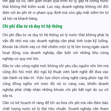
thể gặp sự cố, làm gián đoạn quá trình xử lý, gây ra lượng nước
thải không thể kiểm soát. Lúc này, doanh nghiệp không chỉ đối
diện với án phí về vi phạm quy định mà còn gây mất niềm tin từ
xã hội và khách hàng.
Chi phí đầu tư và duy trì hệ thống
Chi phí đầu tư và duy trì hệ thống xử lý nước thải không phải là
vấn đề nhỏ mà các doanh nghiệp cần phải tính toán kỹ lưỡng.
Khoản tài chính này có thể chiếm một tỷ lệ lớn trong ngân sách
hoạt động của doanh nghiệp, đặc biệt với những khu công
nghiệp có quy mô lớn.
Đầu tư vào công nghệ mới không chỉ yêu cầu nguồn vốn lớn mà
cũng đòi hỏi một đội ngũ kỹ thuật viên lành nghề để đưa vào
vận hành và bảo trì. Việc lựa chọn công nghệ càng phức tạp thì
cũng đồng nghĩa với mức độ rủi ro càng cao, khiến doanh
nghiệp phải chấp nhận những khoản chi phí bất ngờ do sự cố
xảy ra.
Cần có kế hoạch rõ ràng để tối ưu hóa chi phí mà vẫn đảm bảo
chất lượng nước xử lý đạt tiêu chuẩn. Doanh nghiệp cần tham