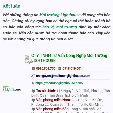
Kết luận
Với những thông tin
Môi trường Lighthouse
đã cung cấp bên
trên. Chúng tôi hy vọng bạn có thể bạn có thể hoàn thành hồ
sơ báo cáo công tác
bảo vệ môi trường
định kỳ một cách
suôn sẻ. Nếu cần được hỗ trợ hoàn thành báo cáo. Hãy liên
hệ với chúng tôi qua thông tin bên dưới.
CTY TNHH Tư Vấn Công Nghệ Môi Trường
LIGHTHOUSE
☎
0986.301.755
- ☎
0918.019.001
📬
an.nguyen@moitruonglighthouse.com
🔎
https://moitruonglighthouse.com/
🏘
Trụ sở chính
: 116 Nguyễn Văn Thủ, Phường Tân
Định, Quận Tân Bình, Tp.Hồ Chí Minh
🏘
Văn phòng miền Nam
: 232 Ung Văn Khiêm,
Phường 22, Quận Bình Thạnh, Tp.Hồ Chí Minh
🏘
Văn phòng miền Bắc
: Tầng 6, Toà nhà San