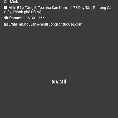
Chí Minh.
🏢 Miền Bắc:
Tầng 6, Toà nhà San Nam, số 78 Duy Tân, Phường Cầu
Giấy, Thành phố Hà Nội.
☎ Phone:
0986.301.755
📧 Email:
an.nguyen@moitruonglighthouse.com
ĐỊA CHỈ