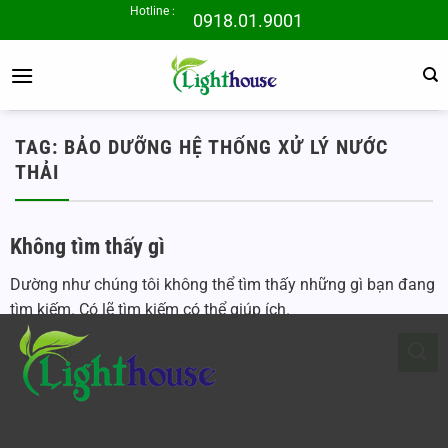
Bỏ
Hotline :
0918.01.9001
qua
nội
dung
TAG:
BẢO DƯỠNG HỆ THỐNG XỬ LÝ NƯỚC
THẢI
Không tìm thấy gì
Dường như chúng tôi không thể tìm thấy những gì bạn đang
tìm kiếm. Có lẽ tìm kiếm có thể giúp ích.